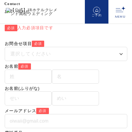
Contact
お問い合わせ
ご予約
入力必須項目です
必須
お問合せ項目
必須
RESERVATION&CONTACT
選択してください
ご予約＆お問い合わせ
お名前
必須
フェア予約
来館予約
資料請求
お名前(ふりがな)
お問い合わせ
お電話でのご予約・お問い合わせ
メールアドレス
必須
0120-590-108