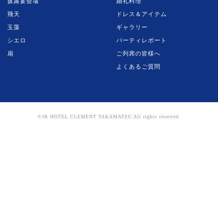
披露宴会場
婚礼料理
飛天
ドレス＆アイテム
玉藻
ギャラリー
シエロ
パーティレポート
扇
ご列席の皆様へ
よくあるご質問
©JR HOTEL CLEMENT TAKAMATSU All rights reserved.